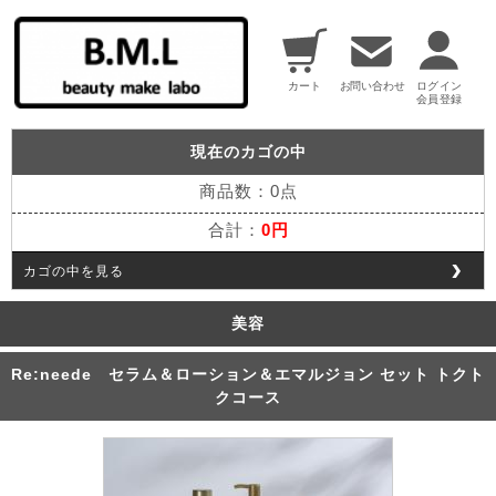
現在のカゴの中
商品数：0点
合計：
0円
カゴの中を見る
美容
Re:neede セラム＆ローション＆エマルジョン セット トクト
クコース